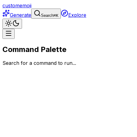
customemoji
Generate
Explore
Search
⌘
K
Command Palette
Search for a command to run...